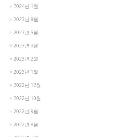
2024년 1월
2023년 8월
2023년 5월
2023년 3월
2023년 2월
2023년 1월
2022년 12월
2022년 10월
2022년 9월
2022년 8월