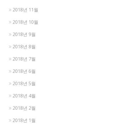
2018년 11월
2018년 10월
2018년 9월
2018년 8월
2018년 7월
2018년 6월
2018년 5월
2018년 4월
2018년 2월
2018년 1월