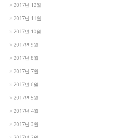
2017년 12월
2017년 11월
2017년 10월
2017년 9월
2017년 8월
2017년 7월
2017년 6월
2017년 5월
2017년 4월
2017년 3월
2017년 2월