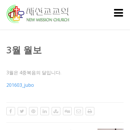
3월 월보
3월은 4중복음의 달입니다.
201603_jubo