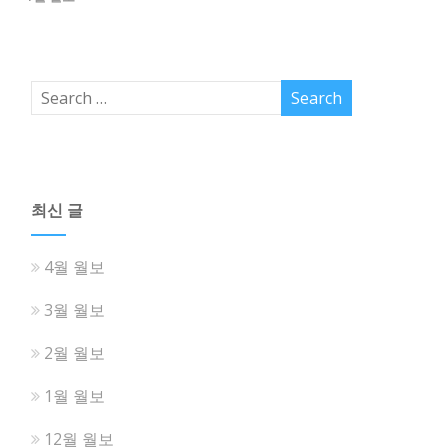
최신 글
4월 월보
3월 월보
2월 월보
1월 월보
12월 월보