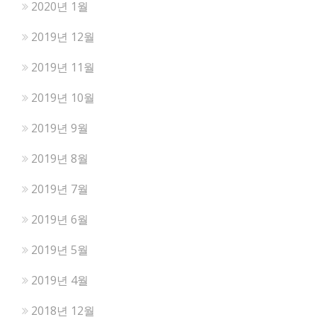
2020년 1월
2019년 12월
2019년 11월
2019년 10월
2019년 9월
2019년 8월
2019년 7월
2019년 6월
2019년 5월
2019년 4월
2018년 12월