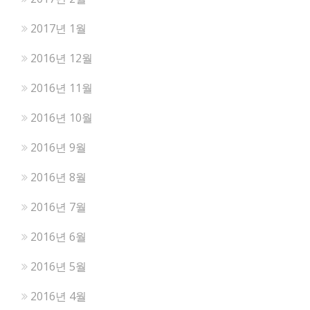
2017년 1월
2016년 12월
2016년 11월
2016년 10월
2016년 9월
2016년 8월
2016년 7월
2016년 6월
2016년 5월
2016년 4월