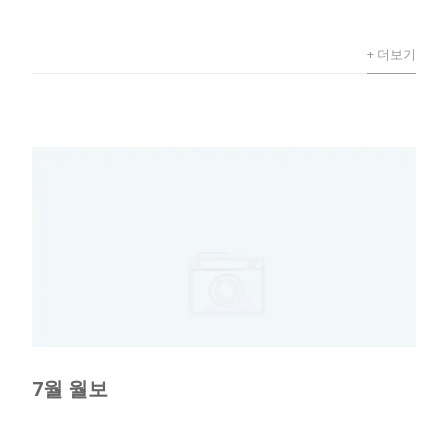
+ 더보기
7월 월보