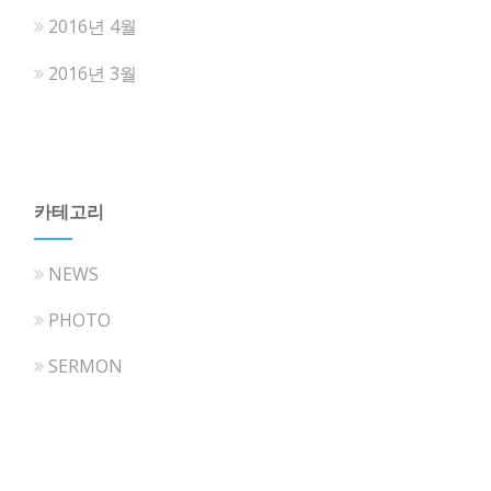
2016년 4월
2016년 3월
카테고리
NEWS
PHOTO
SERMON