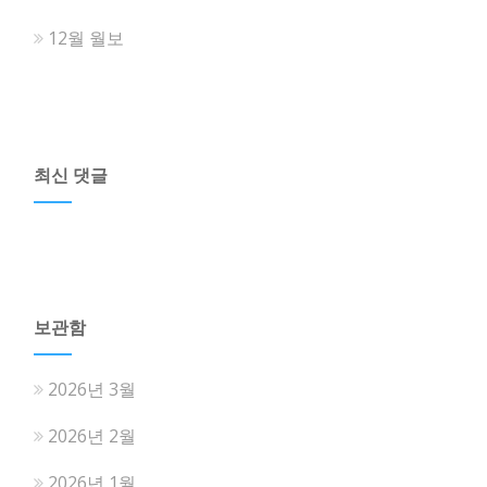
12월 월보
최신 댓글
보관함
2026년 3월
2026년 2월
2026년 1월