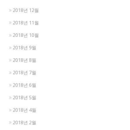
2018년 12월
2018년 11월
2018년 10월
2018년 9월
2018년 8월
2018년 7월
2018년 6월
2018년 5월
2018년 4월
2018년 2월