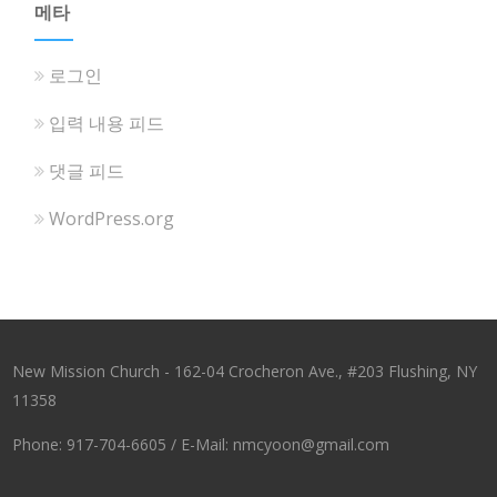
메타
로그인
입력 내용 피드
댓글 피드
WordPress.org
New Mission Church - 162-04 Crocheron Ave., #203 Flushing, NY
11358
Phone: 917-704-6605 / E-Mail: nmcyoon@gmail.com