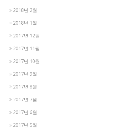
2018년 2월
2018년 1월
2017년 12월
2017년 11월
2017년 10월
2017년 9월
2017년 8월
2017년 7월
2017년 6월
2017년 5월