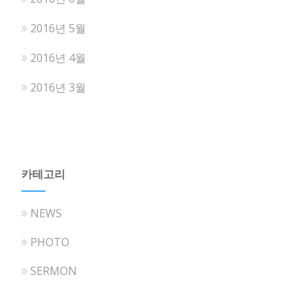
2016년 5월
2016년 4월
2016년 3월
카테고리
NEWS
PHOTO
SERMON