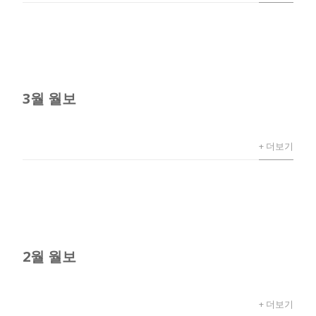
3월 월보
+ 더보기
2월 월보
+ 더보기