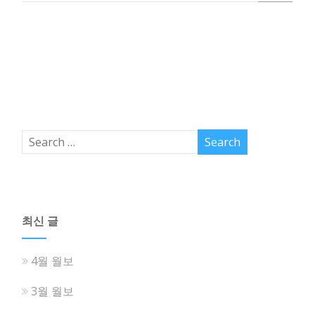
최신 글
4월 월보
3월 월보