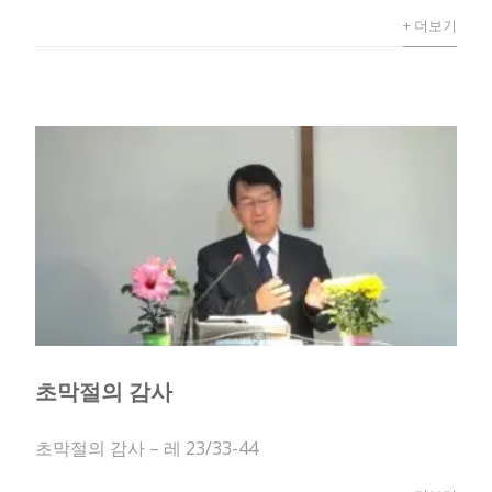
+ 더보기
초막절의 감사
초막절의 감사 – 레 23/33-44