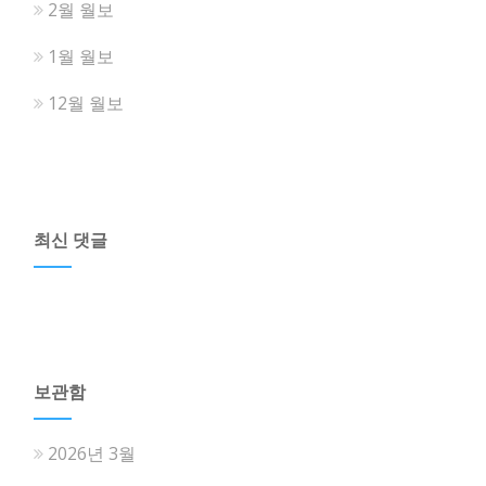
2월 월보
1월 월보
12월 월보
최신 댓글
보관함
2026년 3월