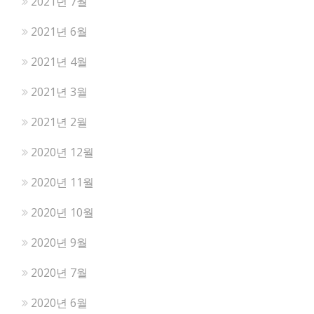
2021년 7월
2021년 6월
2021년 4월
2021년 3월
2021년 2월
2020년 12월
2020년 11월
2020년 10월
2020년 9월
2020년 7월
2020년 6월