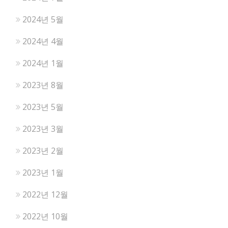
2024년 5월
2024년 4월
2024년 1월
2023년 8월
2023년 5월
2023년 3월
2023년 2월
2023년 1월
2022년 12월
2022년 10월