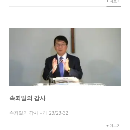
+ 더보기
속죄일의 감사
속죄일의 감사 – 레 23/23-32
+ 더보기