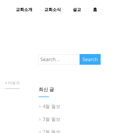
교회소개
교회소식
설교
홈
+ 더보기
최신 글
4월 월보
3월 월보
2월 월보