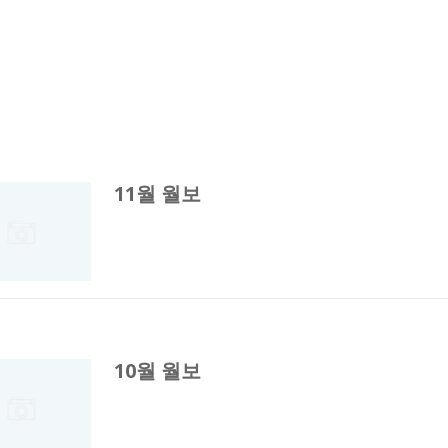
11월 월보
10월 월보