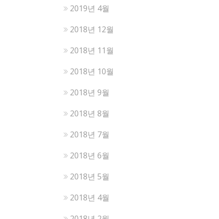
2019년 4월
2018년 12월
2018년 11월
2018년 10월
2018년 9월
2018년 8월
2018년 7월
2018년 6월
2018년 5월
2018년 4월
2018년 2월