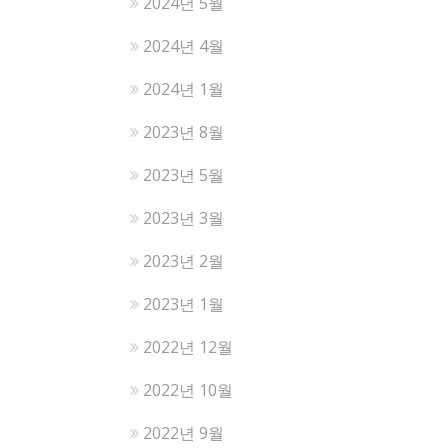
2024년 5월
2024년 4월
2024년 1월
2023년 8월
2023년 5월
2023년 3월
2023년 2월
2023년 1월
2022년 12월
2022년 10월
2022년 9월