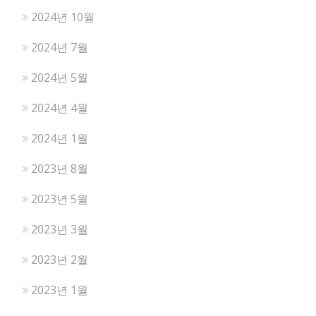
2024년 10월
2024년 7월
2024년 5월
2024년 4월
2024년 1월
2023년 8월
2023년 5월
2023년 3월
2023년 2월
2023년 1월