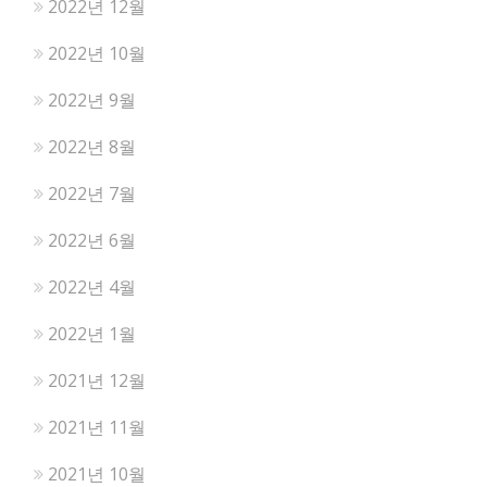
2022년 12월
2022년 10월
2022년 9월
2022년 8월
2022년 7월
2022년 6월
2022년 4월
2022년 1월
2021년 12월
2021년 11월
2021년 10월