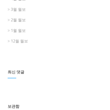
3월 월보
2월 월보
1월 월보
12월 월보
최신 댓글
보관함