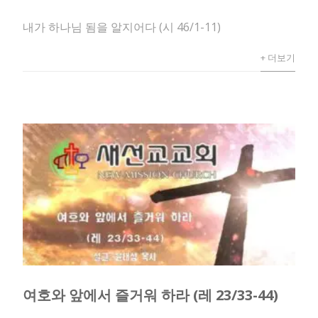
내가 하나님 됨을 알지어다 (시 46/1-11)
+ 더보기
여호와 앞에서 즐거워 하라 (레 23/33-44)