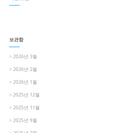
보관함
2026년 3월
2026년 2월
2026년 1월
2025년 12월
2025년 11월
2025년 9월