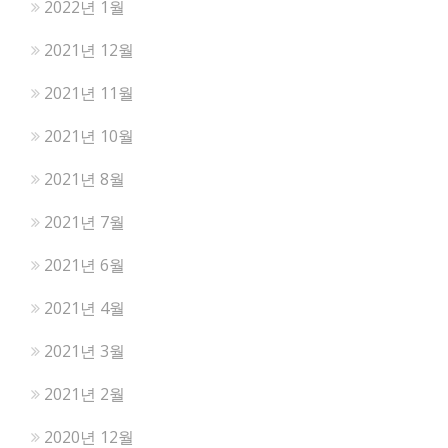
2022년 1월
2021년 12월
2021년 11월
2021년 10월
2021년 8월
2021년 7월
2021년 6월
2021년 4월
2021년 3월
2021년 2월
2020년 12월