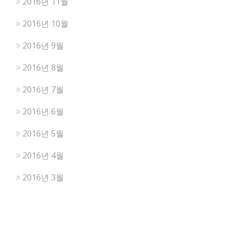
2016년 11월
2016년 10월
2016년 9월
2016년 8월
2016년 7월
2016년 6월
2016년 5월
2016년 4월
2016년 3월