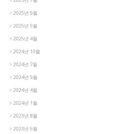
2025년 7월
2025년 6월
2025년 5월
2025년 4월
2024년 10월
2024년 7월
2024년 5월
2024년 4월
2024년 1월
2023년 8월
2023년 5월