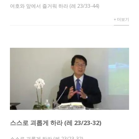
여호와 앞에서 즐거워 하라 (레 23/33-44)
+ 더보기
스스로 괴롭게 하라 (레 23/23-32)
스스로 괴롭게 하라 (레 23/23-32)