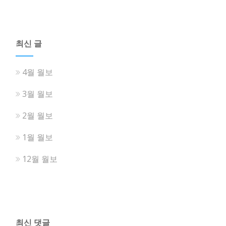
최신 글
4월 월보
3월 월보
2월 월보
1월 월보
12월 월보
최신 댓글