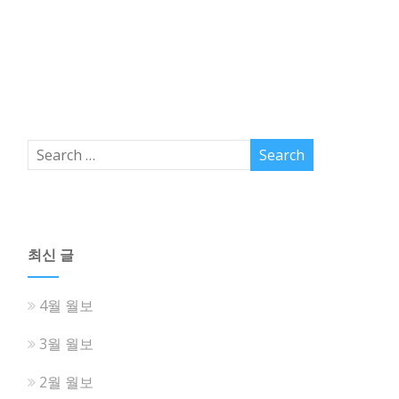
최신 글
4월 월보
3월 월보
2월 월보