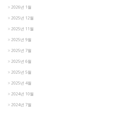
2026년 1월
2025년 12월
2025년 11월
2025년 9월
2025년 7월
2025년 6월
2025년 5월
2025년 4월
2024년 10월
2024년 7월