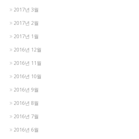
2017년 3월
2017년 2월
2017년 1월
2016년 12월
2016년 11월
2016년 10월
2016년 9월
2016년 8월
2016년 7월
2016년 6월