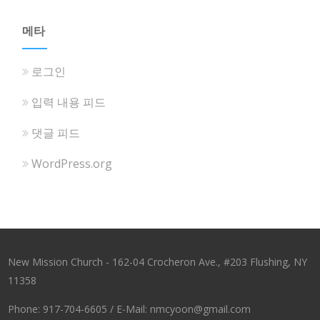
메타
로그인
입력 내용 피드
댓글 피드
WordPress.org
New Mission Church - 162-04 Crocheron Ave., #203 Flushing, NY
11358
Phone: 917-704-6605 / E-Mail: nmcyoon@gmail.com