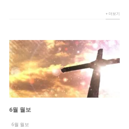
+ 더보기
6월 월보
6월 월보