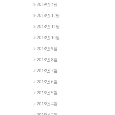
2019년 4월
2018년 12월
2018년 11월
2018년 10월
2018년 9월
2018년 8월
2018년 7월
2018년 6월
2018년 5월
2018년 4월
2018년 2월