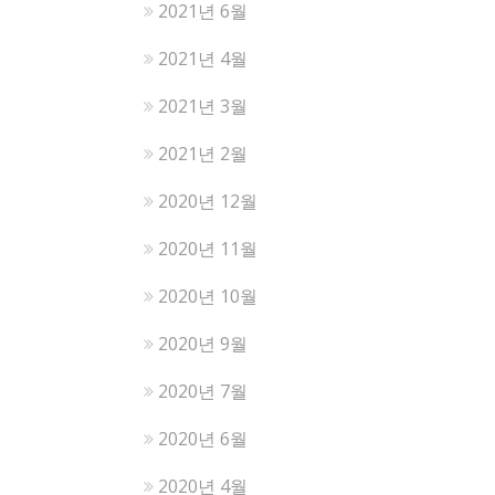
2021년 6월
2021년 4월
2021년 3월
2021년 2월
2020년 12월
2020년 11월
2020년 10월
2020년 9월
2020년 7월
2020년 6월
2020년 4월