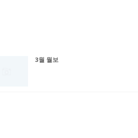
3월 월보