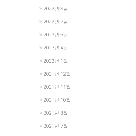
2022년 8월
2022년 7월
2022년 6월
2022년 4월
2022년 1월
2021년 12월
2021년 11월
2021년 10월
2021년 8월
2021년 7월