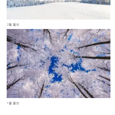
2월 월보
1월 월보