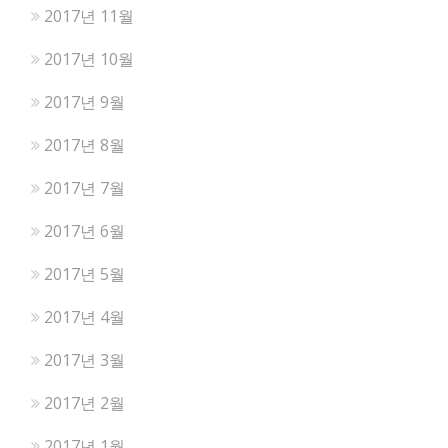
2017년 11월
2017년 10월
2017년 9월
2017년 8월
2017년 7월
2017년 6월
2017년 5월
2017년 4월
2017년 3월
2017년 2월
2017년 1월