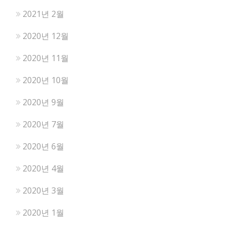
2021년 2월
2020년 12월
2020년 11월
2020년 10월
2020년 9월
2020년 7월
2020년 6월
2020년 4월
2020년 3월
2020년 1월