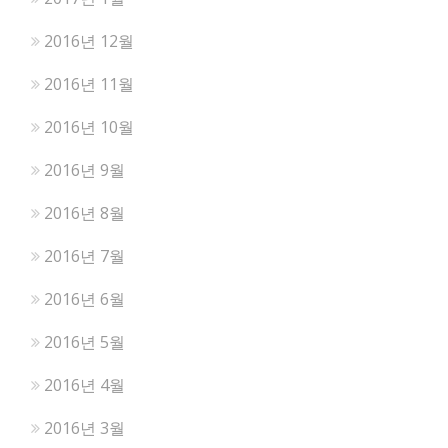
2016년 12월
2016년 11월
2016년 10월
2016년 9월
2016년 8월
2016년 7월
2016년 6월
2016년 5월
2016년 4월
2016년 3월