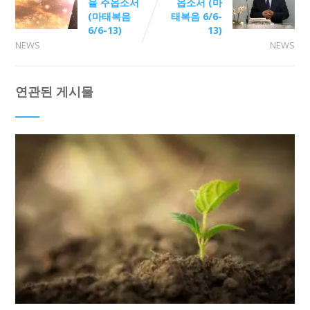
을 주옵소서
옵소서 (마
(마태복음
태복음 6/6-
6/6-13)
13)
NEWS
NEWS
연관된 게시물