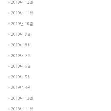
2019년 12월
2019년 11월
2019년 10월
2019년 9월
2019년 8월
2019년 7월
2019년 6월
2019년 5월
2019년 4월
2018년 12월
2018년 11월