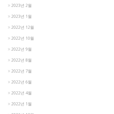
2023년 2월
2023년 1월
2022년 12월
2022년 10월
2022년 9월
2022년 8월
2022년 7월
2022년 6월
2022년 4월
2022년 1월