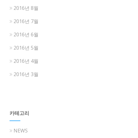
2016년 8월
2016년 7월
2016년 6월
2016년 5월
2016년 4월
2016년 3월
카테고리
NEWS