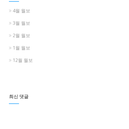
4월 월보
3월 월보
2월 월보
1월 월보
12월 월보
최신 댓글