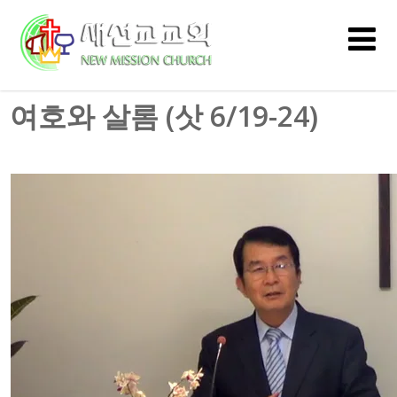
여호와 살롬 (삿 6/19-24)