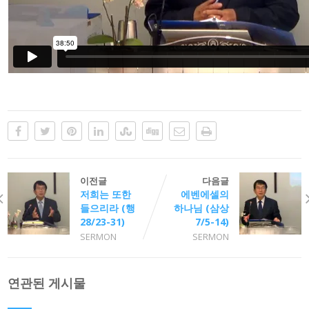
이전글
다음글
저희는 또한
에벤에셀의
들으리라 (행
하나님 (삼상
28/23-31)
7/5-14)
SERMON
SERMON
연관된 게시물