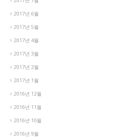
2017년 7월
2017년 6월
2017년 5월
2017년 4월
2017년 3월
2017년 2월
2017년 1월
2016년 12월
2016년 11월
2016년 10월
2016년 9월