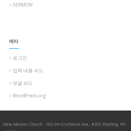
SERMON
메타
로그인
입력 내용 피드
댓글 피드
WordPress.org
New Mission Church - 162-04 Crocheron Ave., #203 Flushing, NY