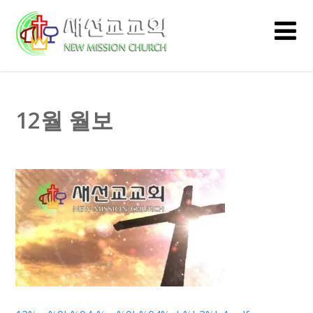
12월 월보