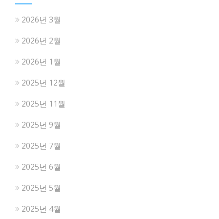
2026년 3월
2026년 2월
2026년 1월
2025년 12월
2025년 11월
2025년 9월
2025년 7월
2025년 6월
2025년 5월
2025년 4월