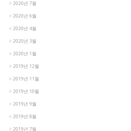
2020년 7월
2020년 6월
2020년 4월
2020년 3월
2020년 1월
2019년 12월
2019년 11월
2019년 10월
2019년 9월
2019년 8월
2019년 7월