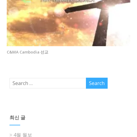
C&MA Cambodia 선교
최신 글
4월 월보