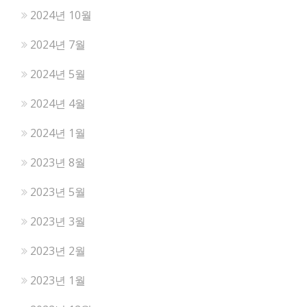
2024년 10월
2024년 7월
2024년 5월
2024년 4월
2024년 1월
2023년 8월
2023년 5월
2023년 3월
2023년 2월
2023년 1월