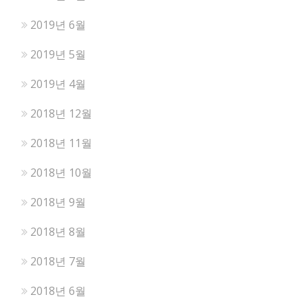
2019년 6월
2019년 5월
2019년 4월
2018년 12월
2018년 11월
2018년 10월
2018년 9월
2018년 8월
2018년 7월
2018년 6월