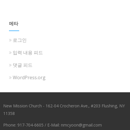
메타
로그인
입력 내용 피드
댓글 피드
WordPress.org
New Mission Church - 162-04 Crocheron Ave., #203 Flushing, NY
11358
Phone: 917-704-6605 / E-Mail: nmcyoon@gmail.com