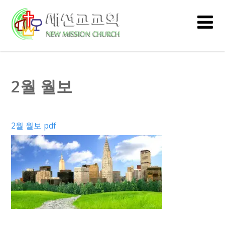
2월 월보
2월 월보 pdf