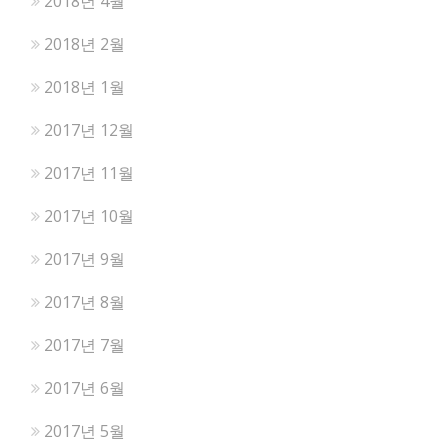
2018년 4월
2018년 2월
2018년 1월
2017년 12월
2017년 11월
2017년 10월
2017년 9월
2017년 8월
2017년 7월
2017년 6월
2017년 5월