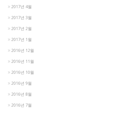
2017년 4월
2017년 3월
2017년 2월
2017년 1월
2016년 12월
2016년 11월
2016년 10월
2016년 9월
2016년 8월
2016년 7월