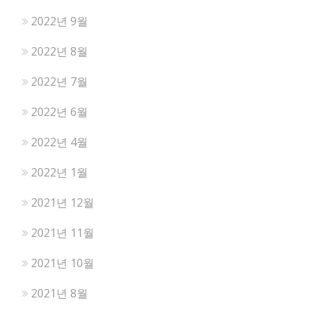
2022년 9월
2022년 8월
2022년 7월
2022년 6월
2022년 4월
2022년 1월
2021년 12월
2021년 11월
2021년 10월
2021년 8월