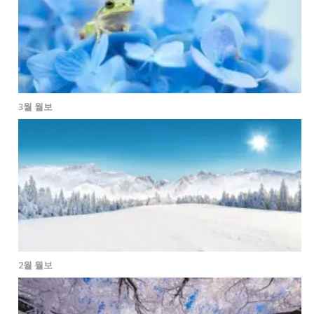
3월 월보
2월 월보