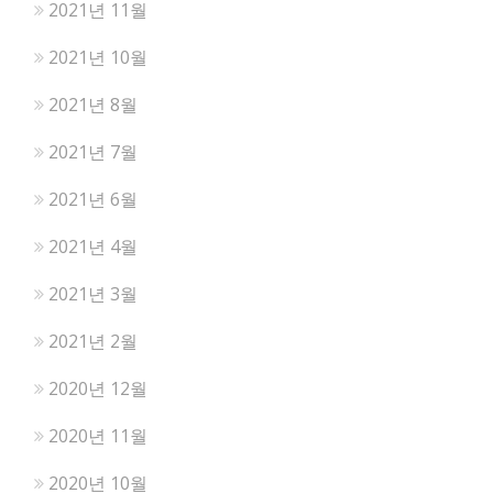
2021년 11월
2021년 10월
2021년 8월
2021년 7월
2021년 6월
2021년 4월
2021년 3월
2021년 2월
2020년 12월
2020년 11월
2020년 10월