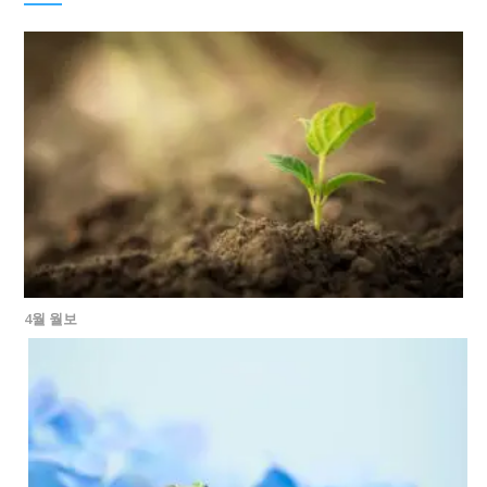
4월 월보