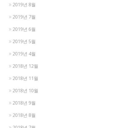
2019년 8월
2019년 7월
2019년 6월
2019년 5월
2019년 4월
2018년 12월
2018년 11월
2018년 10월
2018년 9월
2018년 8월
2018년 7월