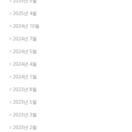
2025년 5월
2025년 4월
2024년 10월
2024년 7월
2024년 5월
2024년 4월
2024년 1월
2023년 8월
2023년 5월
2023년 3월
2023년 2월