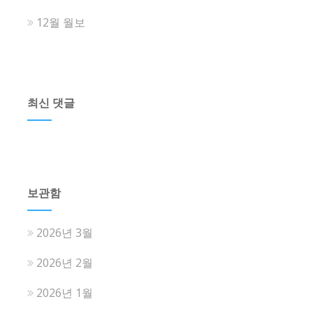
12월 월보
최신 댓글
보관함
2026년 3월
2026년 2월
2026년 1월