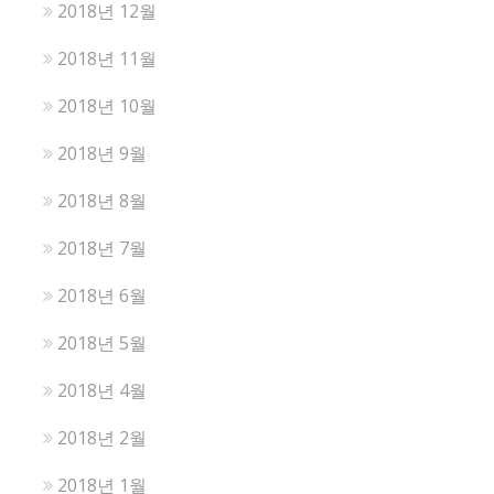
2018년 12월
2018년 11월
2018년 10월
2018년 9월
2018년 8월
2018년 7월
2018년 6월
2018년 5월
2018년 4월
2018년 2월
2018년 1월