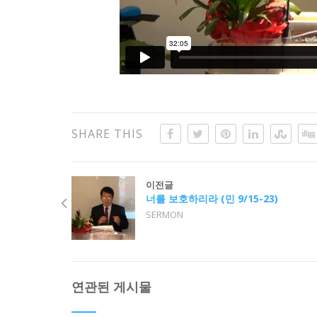
SHARE THIS
이전글
너를 보호하리라 (민 9/15-23)
SERMON
연관된 게시물