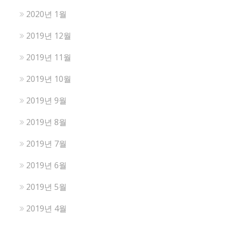
2020년 1월
2019년 12월
2019년 11월
2019년 10월
2019년 9월
2019년 8월
2019년 7월
2019년 6월
2019년 5월
2019년 4월