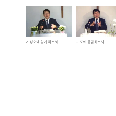
지성소에 살게 하소서
기도에 응답하소서