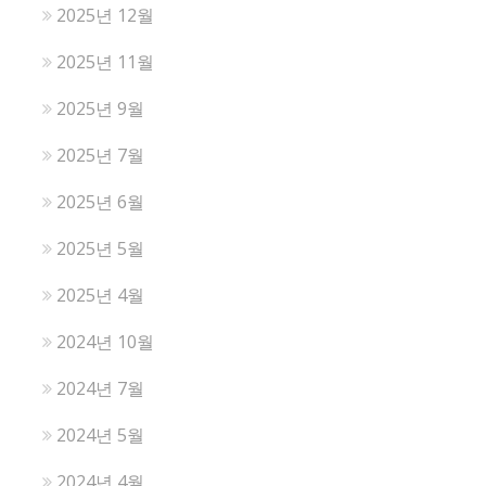
2025년 12월
2025년 11월
2025년 9월
2025년 7월
2025년 6월
2025년 5월
2025년 4월
2024년 10월
2024년 7월
2024년 5월
2024년 4월