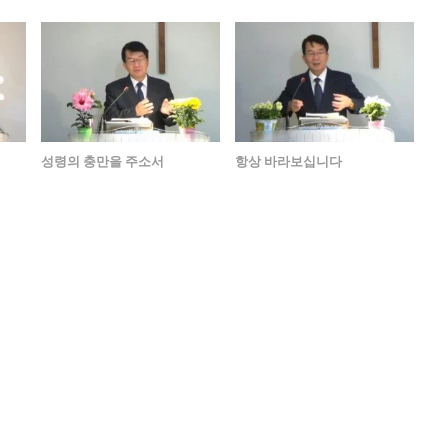
성령의 충만을 주소서
항상 바라보십니다