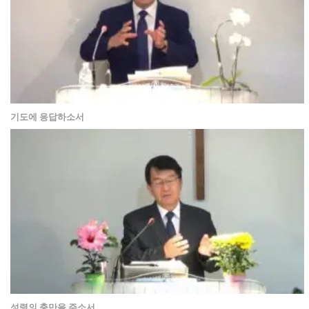
기도에 응답하소서
성령의 충만을 주소서