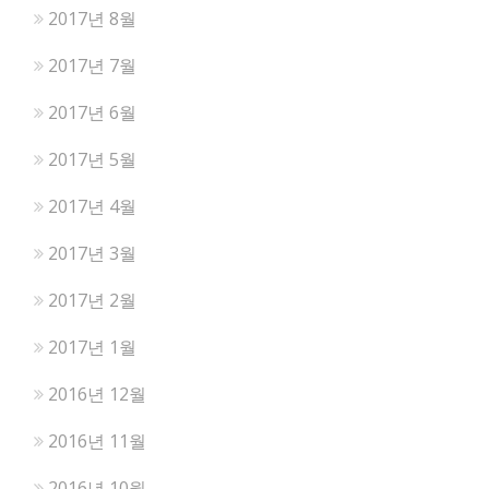
2017년 8월
2017년 7월
2017년 6월
2017년 5월
2017년 4월
2017년 3월
2017년 2월
2017년 1월
2016년 12월
2016년 11월
2016년 10월