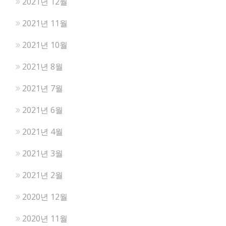
2021년 12월
2021년 11월
2021년 10월
2021년 8월
2021년 7월
2021년 6월
2021년 4월
2021년 3월
2021년 2월
2020년 12월
2020년 11월