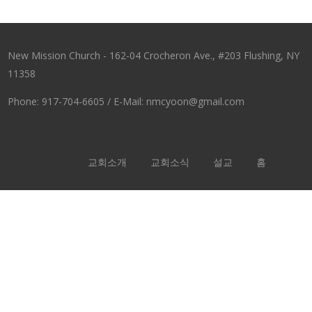
New Mission Church - 162-04 Crocheron Ave., #203 Flushing, NY
11358
Phone: 917-704-6605 / E-Mail: nmcyoon@gmail.com
교회소개
교회소식
설교
홈