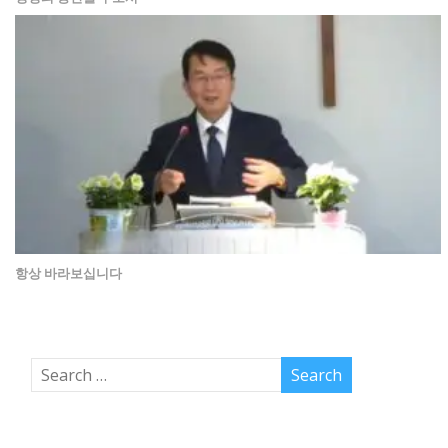
항상 바라보십니다