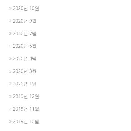
2020년 10월
2020년 9월
2020년 7월
2020년 6월
2020년 4월
2020년 3월
2020년 1월
2019년 12월
2019년 11월
2019년 10월