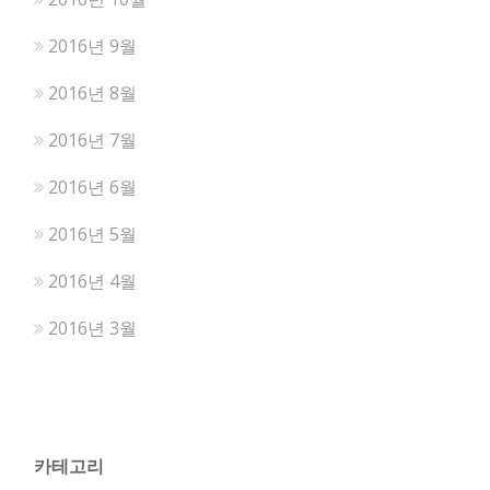
2016년 9월
2016년 8월
2016년 7월
2016년 6월
2016년 5월
2016년 4월
2016년 3월
카테고리