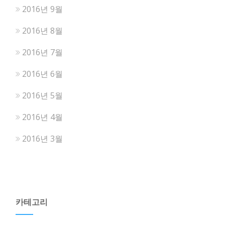
2016년 9월
2016년 8월
2016년 7월
2016년 6월
2016년 5월
2016년 4월
2016년 3월
카테고리