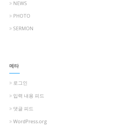
NEWS
PHOTO
SERMON
메타
로그인
입력 내용 피드
댓글 피드
WordPress.org