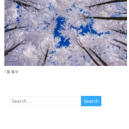
1월 월보