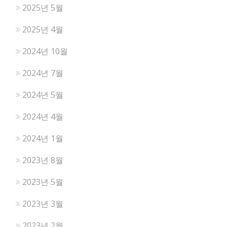
2025년 5월
2025년 4월
2024년 10월
2024년 7월
2024년 5월
2024년 4월
2024년 1월
2023년 8월
2023년 5월
2023년 3월
2023년 2월