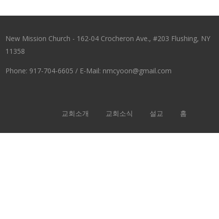
New Mission Church - 162-04 Crocheron Ave., #203 Flushing, NY
11358
Phone: 917-704-6605 / E-Mail: nmcyoon@gmail.com
교회소개
교회소식
설교
홈