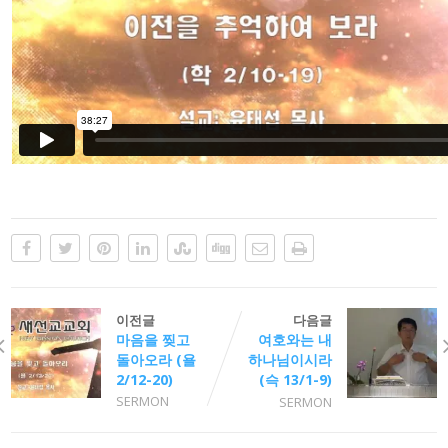
이전글
다음글
마음을 찢고
여호와는 내
돌아오라 (욜
하나님이시라
2/12-20)
(슥 13/1-9)
SERMON
SERMON