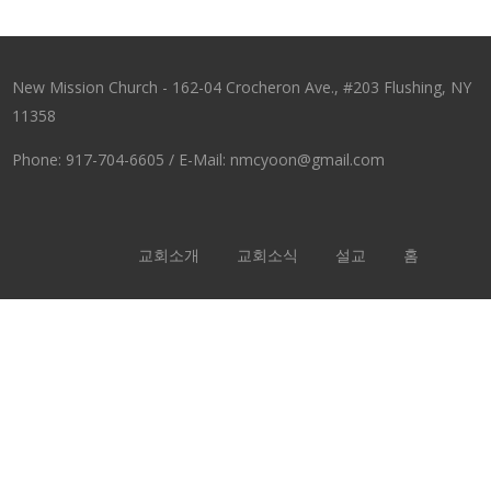
New Mission Church - 162-04 Crocheron Ave., #203 Flushing, NY
11358
Phone: 917-704-6605 / E-Mail: nmcyoon@gmail.com
교회소개
교회소식
설교
홈