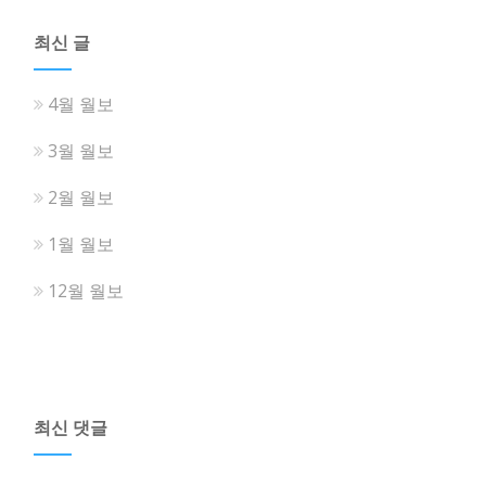
최신 글
4월 월보
3월 월보
2월 월보
1월 월보
12월 월보
최신 댓글