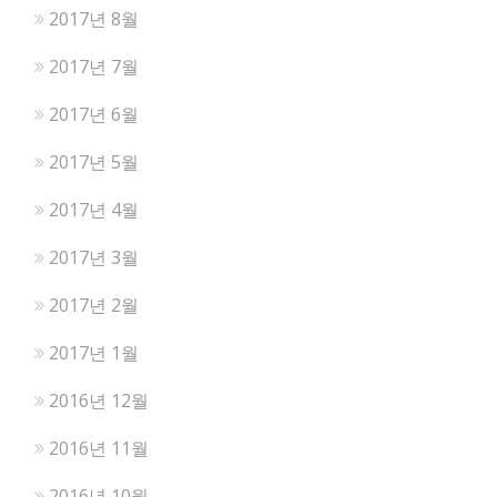
2017년 8월
2017년 7월
2017년 6월
2017년 5월
2017년 4월
2017년 3월
2017년 2월
2017년 1월
2016년 12월
2016년 11월
2016년 10월