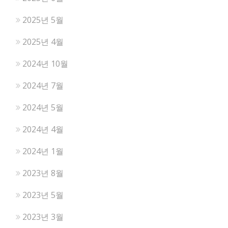
2025년 5월
2025년 4월
2024년 10월
2024년 7월
2024년 5월
2024년 4월
2024년 1월
2023년 8월
2023년 5월
2023년 3월