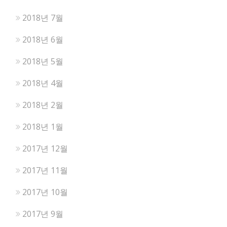
2018년 7월
2018년 6월
2018년 5월
2018년 4월
2018년 2월
2018년 1월
2017년 12월
2017년 11월
2017년 10월
2017년 9월