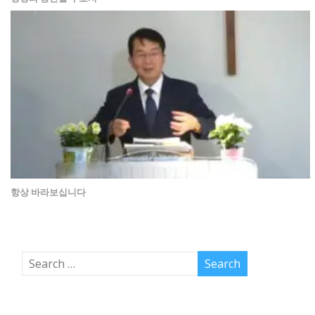
항상 바라보십니다