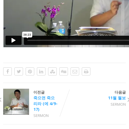
이전글
다음글
죽으면 죽으
11월 월보
리라 (에 4/9-
SERMON
17)
SERMON