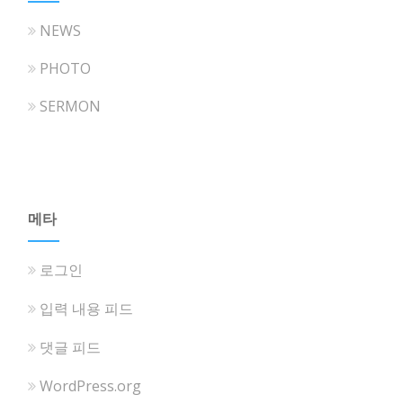
NEWS
PHOTO
SERMON
메타
로그인
입력 내용 피드
댓글 피드
WordPress.org