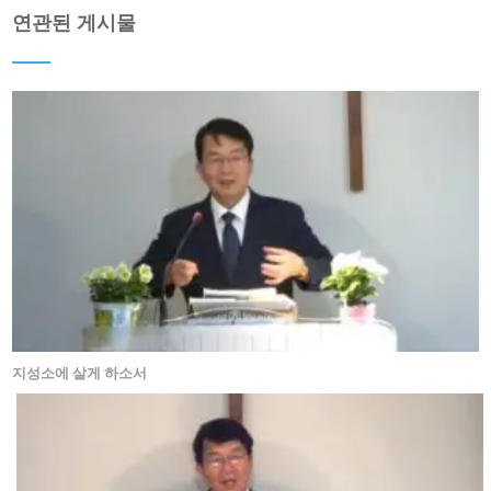
연관된 게시물
지성소에 살게 하소서