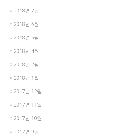
2018년 7월
2018년 6월
2018년 5월
2018년 4월
2018년 2월
2018년 1월
2017년 12월
2017년 11월
2017년 10월
2017년 9월