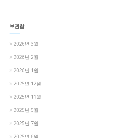
보관함
2026년 3월
2026년 2월
2026년 1월
2025년 12월
2025년 11월
2025년 9월
2025년 7월
2025년 6월