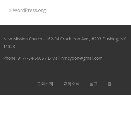
WordPress.org
New Mission Church - 162-04 Crocheron Ave., #203 Flushing, NY
11358
Phone: 917-704-6605 / E-Mail: nmcyoon@gmail.com
교회소개
교회소식
설교
홈