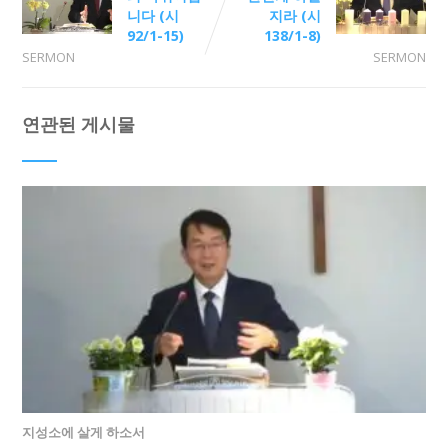
니다 (시
지라 (시
92/1-15)
138/1-8)
SERMON
SERMON
연관된 게시물
지성소에 살게 하소서