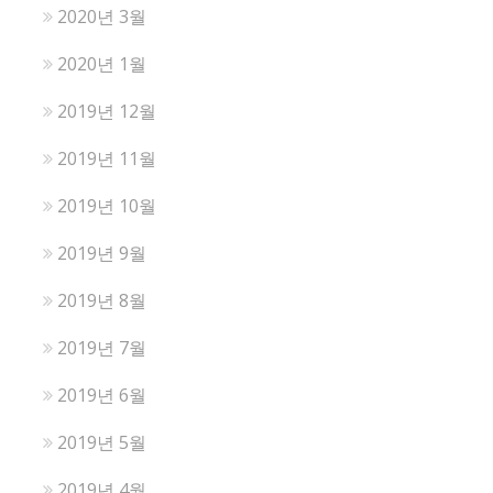
2020년 3월
2020년 1월
2019년 12월
2019년 11월
2019년 10월
2019년 9월
2019년 8월
2019년 7월
2019년 6월
2019년 5월
2019년 4월