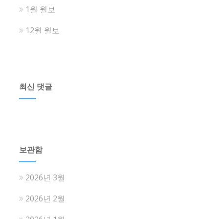
1월 월보
12월 월보
최신 댓글
보관함
2026년 3월
2026년 2월