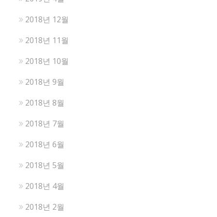
2018년 12월
2018년 11월
2018년 10월
2018년 9월
2018년 8월
2018년 7월
2018년 6월
2018년 5월
2018년 4월
2018년 2월