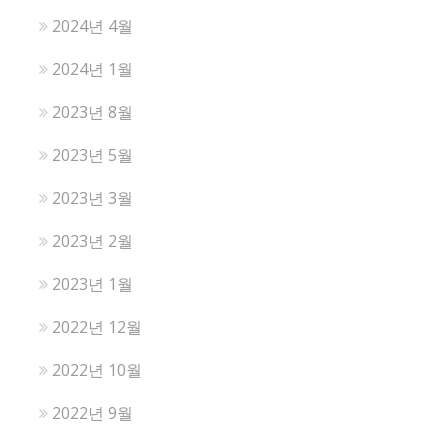
2024년 4월
2024년 1월
2023년 8월
2023년 5월
2023년 3월
2023년 2월
2023년 1월
2022년 12월
2022년 10월
2022년 9월