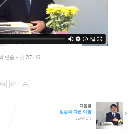
믿음 – 삿 7:7~15
다음글
믿음의 다른 이름
SERMON