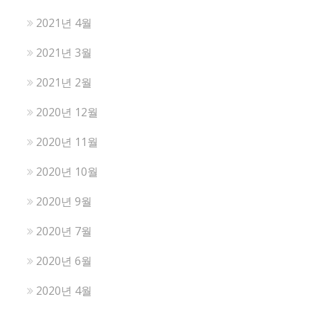
2021년 4월
2021년 3월
2021년 2월
2020년 12월
2020년 11월
2020년 10월
2020년 9월
2020년 7월
2020년 6월
2020년 4월