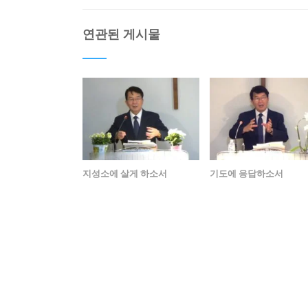
연관된 게시물
지성소에 살게 하소서
기도에 응답하소서