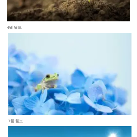
4월 월보
3월 월보