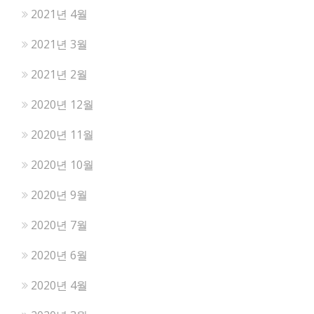
2021년 4월
2021년 3월
2021년 2월
2020년 12월
2020년 11월
2020년 10월
2020년 9월
2020년 7월
2020년 6월
2020년 4월