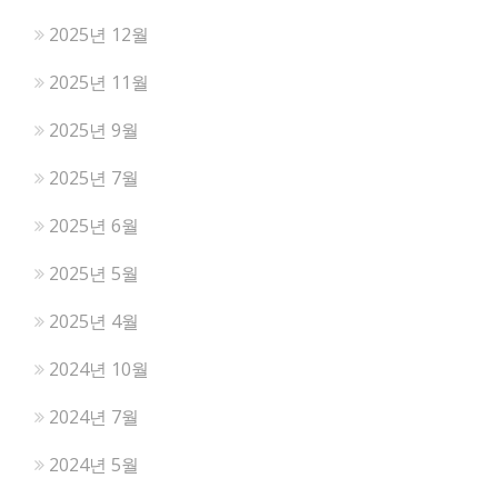
2025년 12월
2025년 11월
2025년 9월
2025년 7월
2025년 6월
2025년 5월
2025년 4월
2024년 10월
2024년 7월
2024년 5월