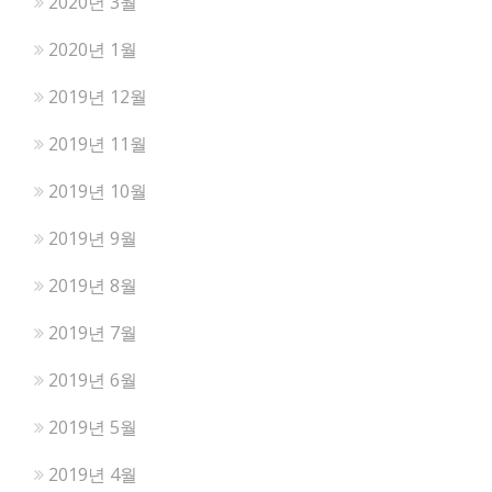
2020년 3월
2020년 1월
2019년 12월
2019년 11월
2019년 10월
2019년 9월
2019년 8월
2019년 7월
2019년 6월
2019년 5월
2019년 4월