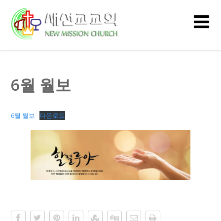
6월 월보
6월 월보
다운로드