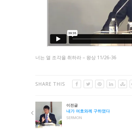
너는 열 조각을 취하라 – 왕상 11/26-36
SHARE THIS
이전글
내가 여호와께 구하였다
SERMON