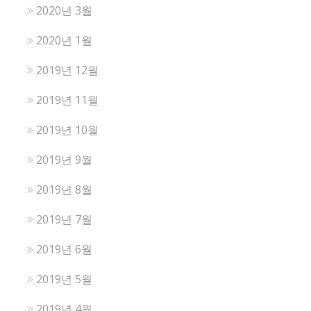
2020년 3월
2020년 1월
2019년 12월
2019년 11월
2019년 10월
2019년 9월
2019년 8월
2019년 7월
2019년 6월
2019년 5월
2019년 4월