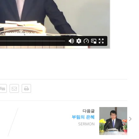
다음글
부림의 은혜
SERMON