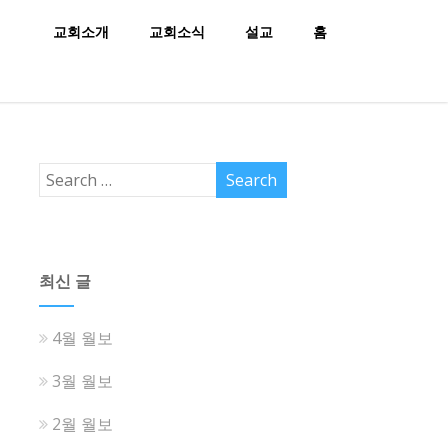
교회소개
교회소식
설교
홈
최신 글
4월 월보
3월 월보
2월 월보