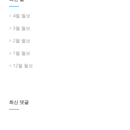
4월 월보
3월 월보
2월 월보
1월 월보
12월 월보
최신 댓글