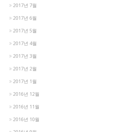
2017년 7월
2017년 6월
2017년 5월
2017년 4월
2017년 3월
2017년 2월
2017년 1월
2016년 12월
2016년 11월
2016년 10월