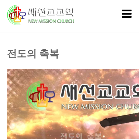
전도의 축복