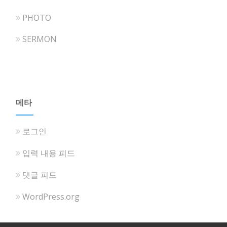
PHOTO
SERMON
메타
로그인
입력 내용 피드
댓글 피드
WordPress.org