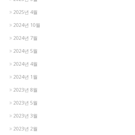
2025년 4월
2024년 10월
2024년 7월
2024년 5월
2024년 4월
2024년 1월
2023년 8월
2023년 5월
2023년 3월
2023년 2월