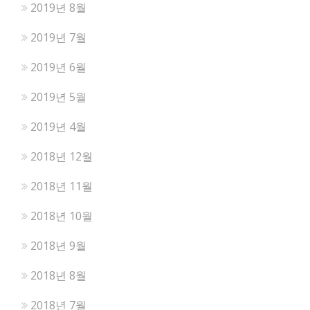
2019년 8월
2019년 7월
2019년 6월
2019년 5월
2019년 4월
2018년 12월
2018년 11월
2018년 10월
2018년 9월
2018년 8월
2018년 7월