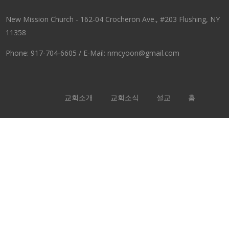
New Mission Church - 162-04 Crocheron Ave., #203 Flushing, NY
11358
Phone: 917-704-6605 / E-Mail: nmcyoon@gmail.com
교회소개
교회소식
설교
홈