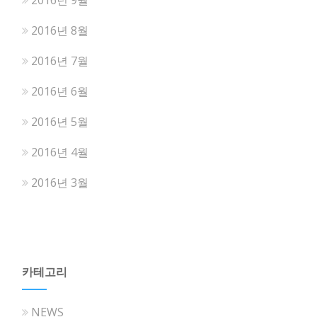
2016년 9월
2016년 8월
2016년 7월
2016년 6월
2016년 5월
2016년 4월
2016년 3월
카테고리
NEWS