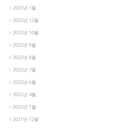
2023년 1월
2022년 12월
2022년 10월
2022년 9월
2022년 8월
2022년 7월
2022년 6월
2022년 4월
2022년 1월
2021년 12월