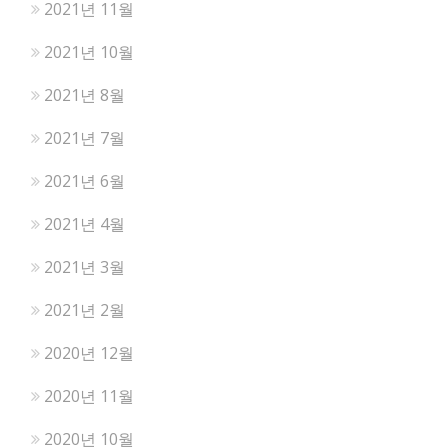
2021년 11월
2021년 10월
2021년 8월
2021년 7월
2021년 6월
2021년 4월
2021년 3월
2021년 2월
2020년 12월
2020년 11월
2020년 10월