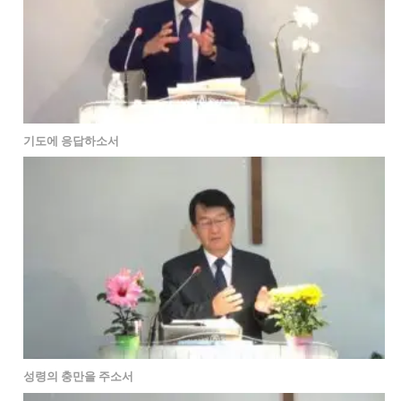
기도에 응답하소서
성령의 충만을 주소서