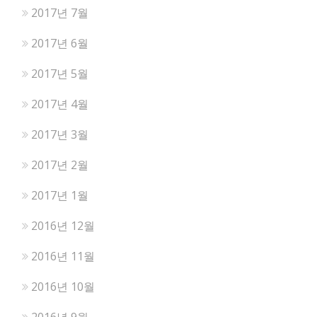
2017년 7월
2017년 6월
2017년 5월
2017년 4월
2017년 3월
2017년 2월
2017년 1월
2016년 12월
2016년 11월
2016년 10월