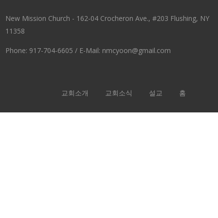
New Mission Church - 162-04 Crocheron Ave., #203 Flushing, NY
11358
Phone: 917-704-6605 / E-Mail: nmcyoon@gmail.com
교회소개
교회소식
설교
홈