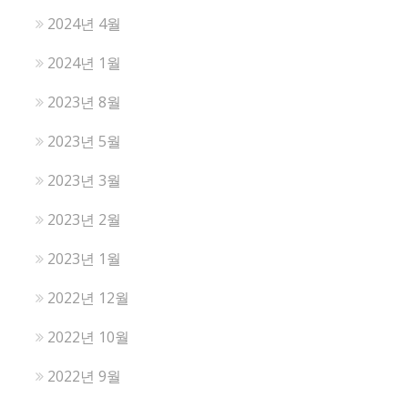
2024년 4월
2024년 1월
2023년 8월
2023년 5월
2023년 3월
2023년 2월
2023년 1월
2022년 12월
2022년 10월
2022년 9월