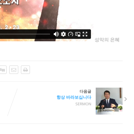
성막의 은혜
다음글
항상 바라보십니다
SERMON