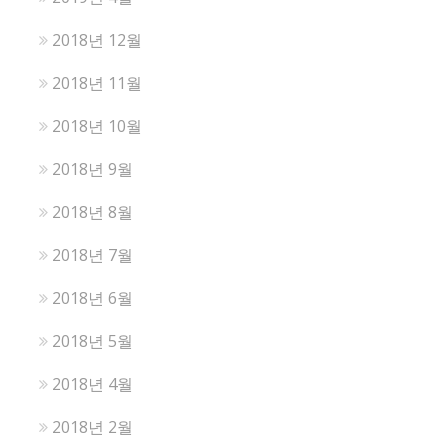
2018년 12월
2018년 11월
2018년 10월
2018년 9월
2018년 8월
2018년 7월
2018년 6월
2018년 5월
2018년 4월
2018년 2월