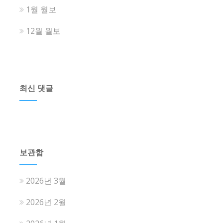
1월 월보
12월 월보
최신 댓글
보관함
2026년 3월
2026년 2월