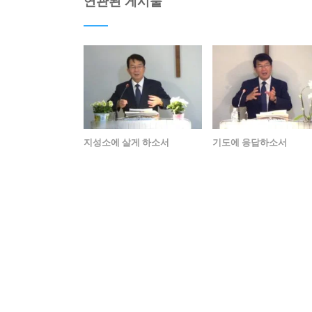
연관된 게시물
지성소에 살게 하소서
기도에 응답하소서