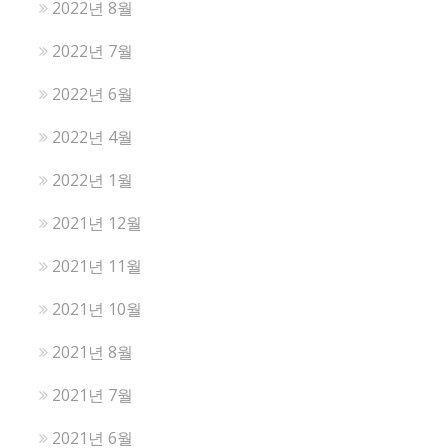
2022년 8월
2022년 7월
2022년 6월
2022년 4월
2022년 1월
2021년 12월
2021년 11월
2021년 10월
2021년 8월
2021년 7월
2021년 6월