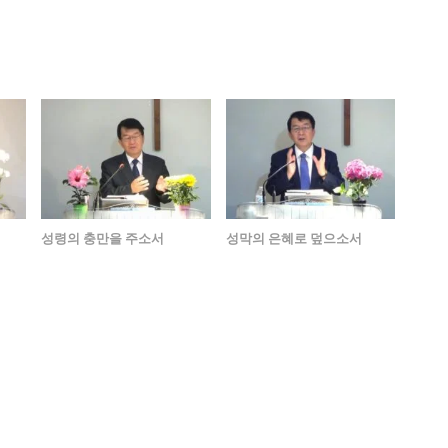
성령의 충만을 주소서
성막의 은혜로 덮으소서