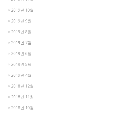
2019년 10월
2019년 9월
2019년 8월
2019년 7월
2019년 6월
2019년 5월
2019년 4월
2018년 12월
2018년 11월
2018년 10월