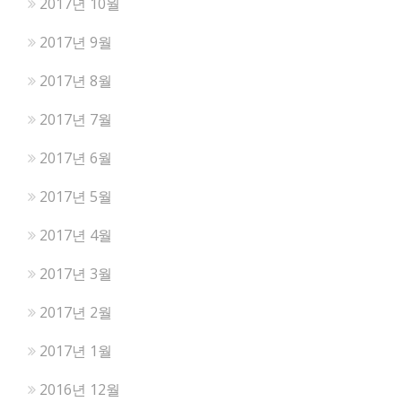
2017년 10월
2017년 9월
2017년 8월
2017년 7월
2017년 6월
2017년 5월
2017년 4월
2017년 3월
2017년 2월
2017년 1월
2016년 12월