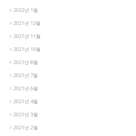
2022년 1월
2021년 12월
2021년 11월
2021년 10월
2021년 8월
2021년 7월
2021년 6월
2021년 4월
2021년 3월
2021년 2월