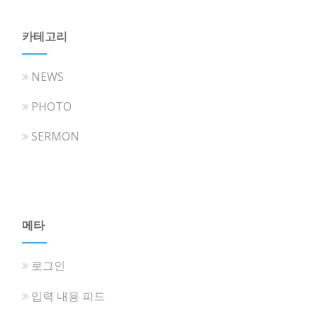
카테고리
NEWS
PHOTO
SERMON
메타
로그인
입력 내용 피드