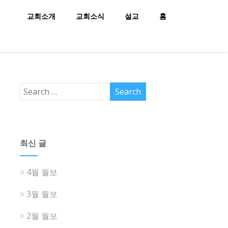
교회소개
교회소식
설교
홈
최신 글
4월 월보
3월 월보
2월 월보