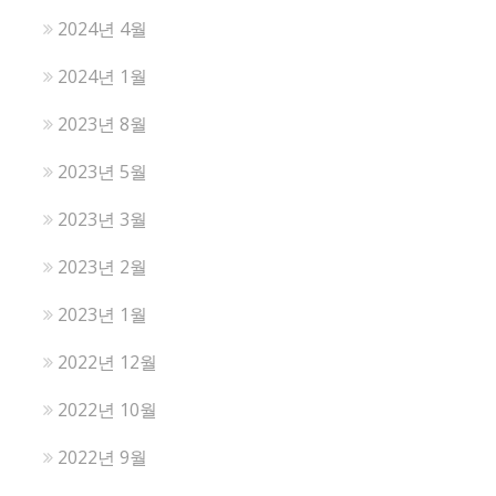
2024년 4월
2024년 1월
2023년 8월
2023년 5월
2023년 3월
2023년 2월
2023년 1월
2022년 12월
2022년 10월
2022년 9월