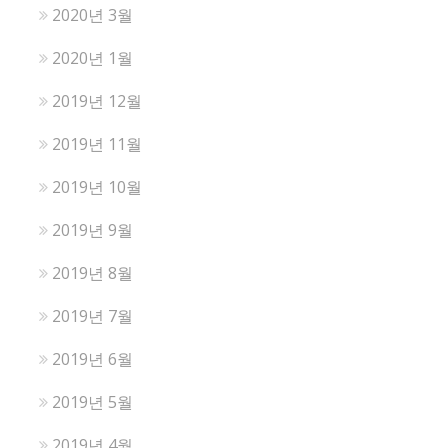
2020년 3월
2020년 1월
2019년 12월
2019년 11월
2019년 10월
2019년 9월
2019년 8월
2019년 7월
2019년 6월
2019년 5월
2019년 4월