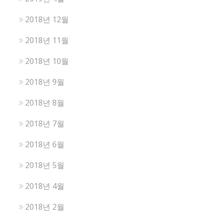
2018년 12월
2018년 11월
2018년 10월
2018년 9월
2018년 8월
2018년 7월
2018년 6월
2018년 5월
2018년 4월
2018년 2월