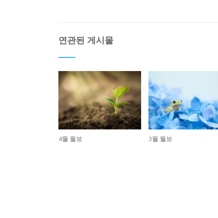
연관된 게시물
4월 월보
3월 월보