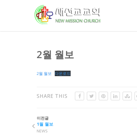
2월 월보
2월 월보
다운로드
SHARE THIS
이전글
1월 월보
NEWS