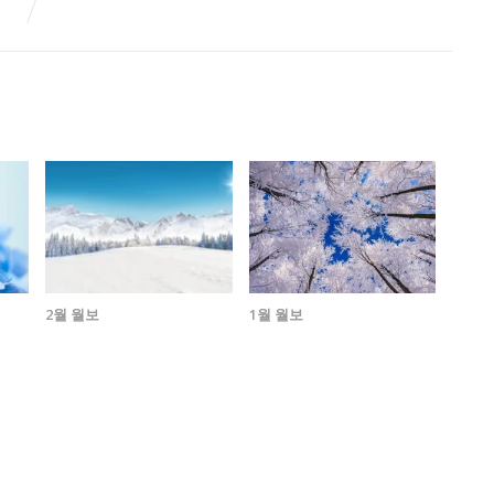
2월 월보
1월 월보