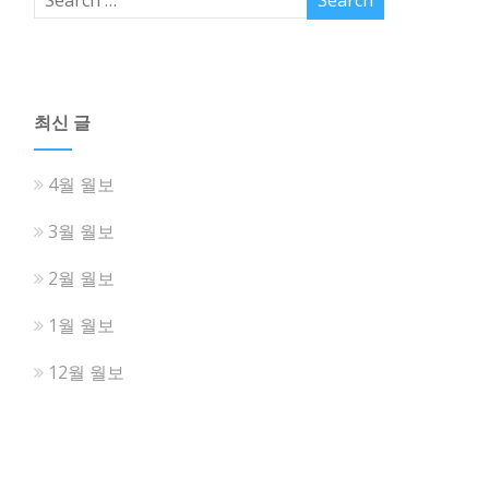
최신 글
4월 월보
3월 월보
2월 월보
1월 월보
12월 월보