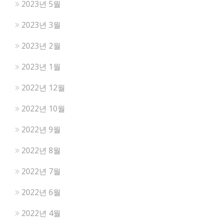
2023년 5월
2023년 3월
2023년 2월
2023년 1월
2022년 12월
2022년 10월
2022년 9월
2022년 8월
2022년 7월
2022년 6월
2022년 4월