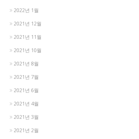
2022년 1월
2021년 12월
2021년 11월
2021년 10월
2021년 8월
2021년 7월
2021년 6월
2021년 4월
2021년 3월
2021년 2월