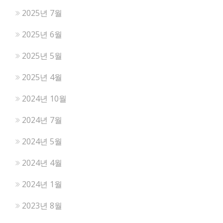
2025년 7월
2025년 6월
2025년 5월
2025년 4월
2024년 10월
2024년 7월
2024년 5월
2024년 4월
2024년 1월
2023년 8월