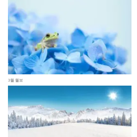
3월 월보