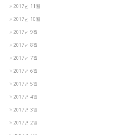
2017년 11월
2017년 10월
2017년 9월
2017년 8월
2017년 7월
2017년 6월
2017년 5월
2017년 4월
2017년 3월
2017년 2월