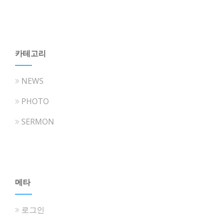
카테고리
NEWS
PHOTO
SERMON
메타
로그인