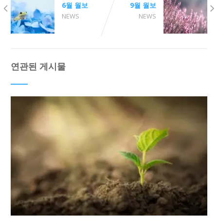
6월 월보
9월 월보
NEWS
NEWS
연관된 게시물