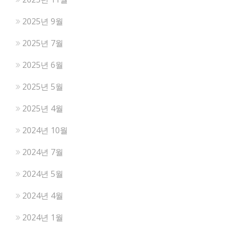
2025년 9월
2025년 7월
2025년 6월
2025년 5월
2025년 4월
2024년 10월
2024년 7월
2024년 5월
2024년 4월
2024년 1월