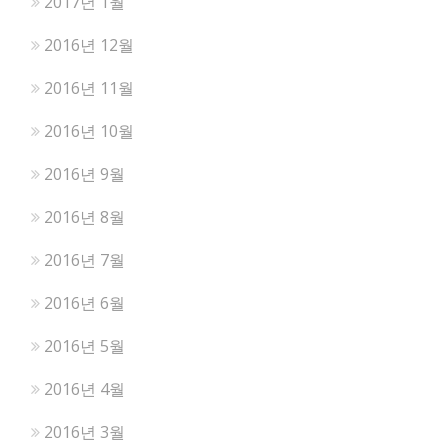
2017년 1월
2016년 12월
2016년 11월
2016년 10월
2016년 9월
2016년 8월
2016년 7월
2016년 6월
2016년 5월
2016년 4월
2016년 3월